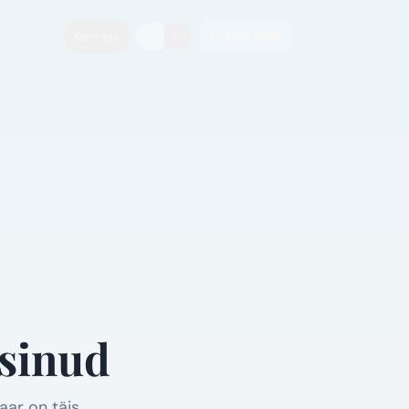
a
Kontakt
📞 503 1568
ET
EN
ksinud
aar on täis