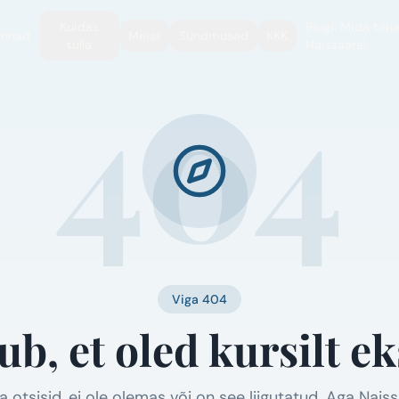
Kuidas
Blogi: Mida teh
innad
Meist
Sündmused
KKK
tulla
Naissaarel
404
Viga 404
b, et oled kursilt e
a otsisid, ei ole olemas või on see liigutatud. Aga Naiss