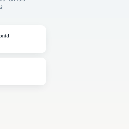
i:
oonid