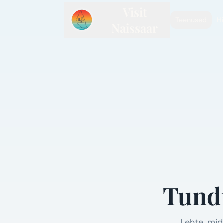
Visit
Teenused
H
Naissaar
Tundu
Lehte, mid